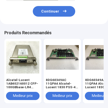
Continuer
Produits Recommandés
Alcatel-Lucent
8DG60349AC
8DG60349AA
1AB402160012 CFP-
11QPA4 Alcatel-
11QPA4 Alcate
100GBbase-LR4
Lucent 1830 PSS-4
Lucent 1830 
4x25G LAN-WDM
est un groupe de
SMF à 10 km
fabrication de
Meilleur prix
Meilleur prix
Meilleur p
produits
électroniques.