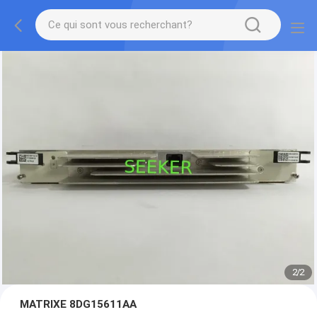
2
/
2
MATRIXE 8DG15611AA