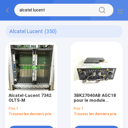
Alcatel Lucent
(350)
Alcatel-Lucent 7342
3BK27040AB AGC18
OLTS-M
pour le module
d'Alcatel-Lucent BTS
Prix:
1
Prix:
1
A9100 GSM
Trouvez les derniers prix
Trouvez les derniers prix