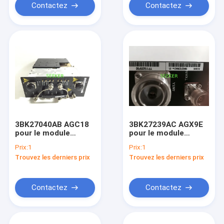
Contactez
Contactez
3BK27040AB AGC18
3BK27239AC AGX9E
pour le module
pour le module
d'Alcatel-Lucent BTS
d'Alcatel-Lucent BTS
Prix:
1
Prix:
1
A9100 GSM
A9100 GSM
Trouvez les derniers prix
Trouvez les derniers prix
Contactez
Contactez