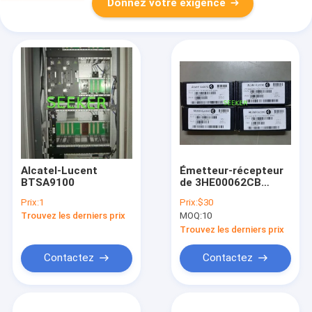
Donnez votre exigence
Alcatel-Lucent
Émetteur-récepteur
BTSA9100
de 3HE00062CB
10/100/1000Base-TX
Prix:
1
Prix:
$30
SFP (cuivre, 100m,
Trouvez les derniers prix
MOQ:
10
RJ-45) Alcatel-
Lucent Nokia
Trouvez les derniers prix
Contactez
Contactez