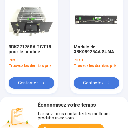
3BK27175BA TGT18
Module de
pour le module
3BK08925AA SUMA
d'Alcatel-Lucent BTS
For Alcatel-Lucent
Prix:
1
Prix:
1
A9100 GSM
BTS A9100 GSM
Trouvez les derniers prix
Trouvez les derniers prix
Contactez
Contactez
Économisez votre temps
Laissez-nous contacter les meilleurs
produits avec vous.