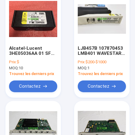
Alcatel-Lucent
LJB457B 107870453
3HE05036AA 01 SFP+
LMB401 WAVESTAR
10G ER 40km 1550nm
ADM-16/1 PINTE -
Prix:
$
Prix:
$200-$1000
PUISSANCE ET TMG
MOQ:
10
MOQ:
1
CP ALCATEL-LUCENT
Trouvez les derniers prix
Trouvez les derniers prix
Contactez
Contactez
Accueil
produits
A propos de nous