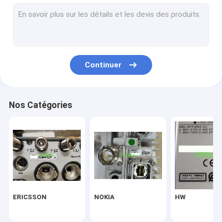
NEC
Alcatel-Lucent
Marconi
Continuer
CHERCHEUR
Infinera
Nos Catégories
NORTEL
Hisilicon
CIENA
Fiberhome
ERICSSON
NOKIA
HW
Delta