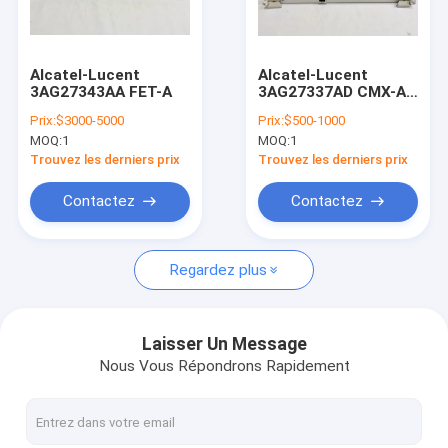
Visite de l'usine
Contrôle de la qualité
Alcatel-Lucent
Alcatel-Lucent
3AG27343AA FET-A
3AG27337AD CMX-A
Contact
PC Board PLC /
Prix:
$3000-5000
Prix:
$500-1000
Board
MOQ:
1
MOQ:
1
complémentaire
Demandez une citation
Trouvez les derniers prix
Trouvez les derniers prix
Contactez
Contactez
ERICSSON
Regardez plus
NOKIA
HW
Laisser Un Message
Nous Vous Répondrons Rapidement
ZTE
Nokia Siemens