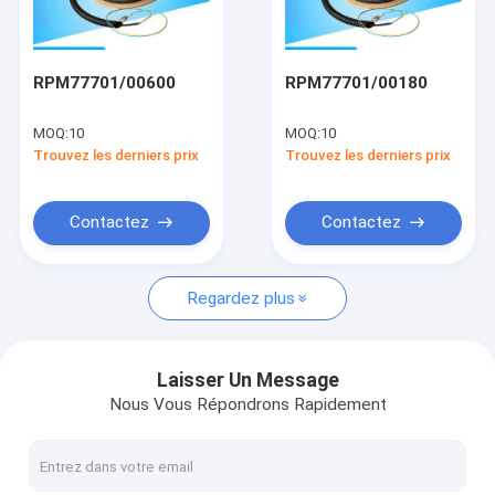
Visite de l'usine
Contrôle de la qualité
RPM77701/00600
RPM77701/00180
Contact
MOQ:
10
MOQ:
10
Trouvez les derniers prix
Trouvez les derniers prix
Demandez une citation
Contactez
Contactez
ERICSSON
Regardez plus
NOKIA
HW
Laisser Un Message
Nous Vous Répondrons Rapidement
ZTE
Nokia