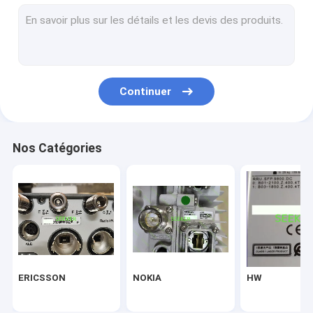
NEC
Alcatel-Lucent
Marconi
Continuer
CHERCHEUR
Infinera
Nos Catégories
NORTEL
Hisilicon
CIENA
Fiberhome
ERICSSON
NOKIA
HW
Delta