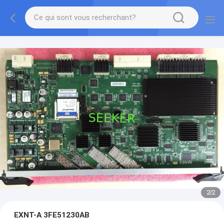
2
/
2
EXNT-A 3FE51230AB