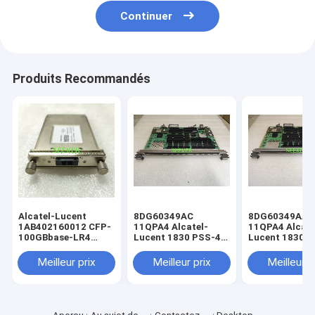
Continuer
Produits Recommandés
Alcatel-Lucent
8DG60349AC
8DG60349AA
1AB402160012 CFP-
11QPA4 Alcatel-
11QPA4 Alcate
100GBbase-LR4
Lucent 1830 PSS-4
Lucent 1830 
4x25G LAN-WDM
est un groupe de
SMF à 10 km
fabrication de
Meilleur prix
Meilleur prix
Meilleur p
produits
électroniques.