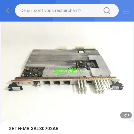
2
/
3
GETH-MB 3AL80702AB