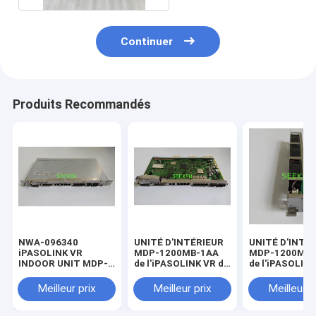
Continuer
Produits Recommandés
NWA-096340
UNITÉ D'INTÉRIEUR
UNITÉ D'INTÉ
iPASOLINK VR
MDP-1200MB-1AA
MDP-1200MB-
INDOOR UNIT MDP-
de l'iPASOLINK VR de
de l'iPASOLINK
1200MB-1AA
MC-AV NWA-
FAN-CV NWA-
096343-6B2
096349-001
Meilleur prix
Meilleur prix
Meilleur p