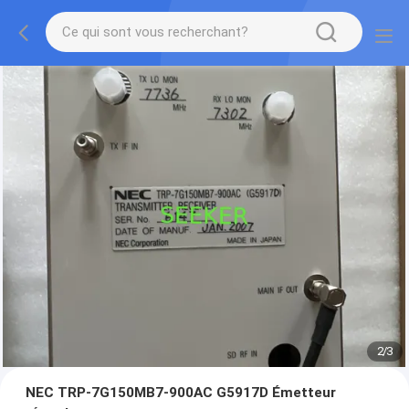
2
/
3
NEC TRP-7G150MB7-900AC G5917D Émetteur