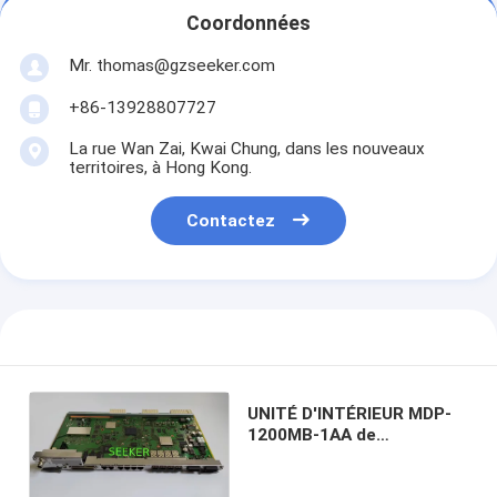
Coordonnées
Mr. thomas@gzseeker.com
+86-13928807727
La rue Wan Zai, Kwai Chung, dans les nouveaux
territoires, à Hong Kong.
Contactez
UNITÉ D'INTÉRIEUR MDP-
1200MB-1AA de
l'iPASOLINK VR de MC-AV
NWA-096343-6B2