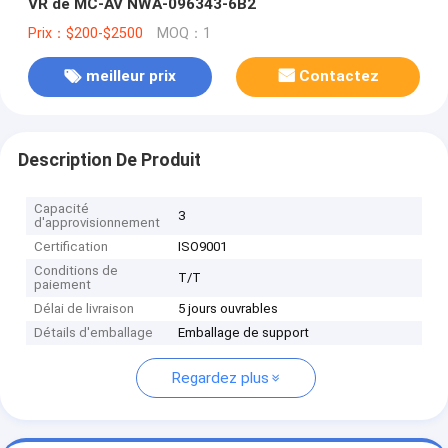
VR de MC-AV NWA-096343-6B2
Prix：$200-$2500
MOQ：1
meilleur prix
Contactez
Description De Produit
Capacité
3
d'approvisionnement
Certification
ISO9001
Conditions de
T/T
paiement
Délai de livraison
5 jours ouvrables
Détails d'emballage
Emballage de support
Regardez plus