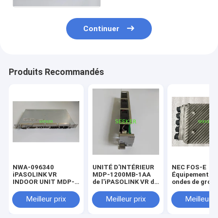
Continuer
Produits Recommandés
NWA-096340
UNITÉ D'INTÉRIEUR
NEC FOS-E
iPASOLINK VR
MDP-1200MB-1AA
Équipement à 
INDOOR UNIT MDP-
de l'iPASOLINK VR de
ondes de grou
1200MB-1AA
FAN-CV NWA-
bande
096349-001
Meilleur prix
Meilleur prix
Meilleur p