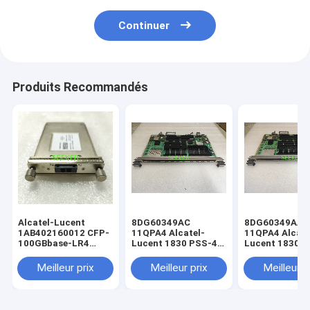
Continuer
Produits Recommandés
Alcatel-Lucent
8DG60349AC
8DG60349AA
1AB402160012 CFP-
11QPA4 Alcatel-
11QPA4 Alcate
100GBbase-LR4
Lucent 1830 PSS-4
Lucent 1830 
4x25G LAN-WDM
est un groupe de
SMF à 10 km
fabrication de
Meilleur prix
Meilleur prix
Meilleur p
produits
électroniques.