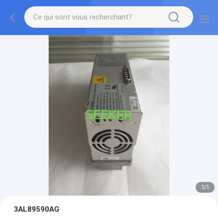
1
/
1
3AL89590AG