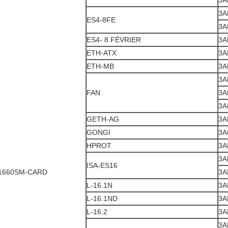
3A
3A
ES4-8FE
3A
ES4- 8 FÉVRIER
3A
ETH-ATX
3A
ETH-MB
3A
3A
FAN
3A
3A
GETH-AG
3A
GONGI
3A
HPROT
3A
3A
ISA-ES16
1660SM-CARD
3A
L-16.1N
3A
L-16.1ND
3A
L-16.2
3A
3A