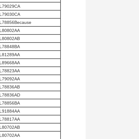
L79029CA
L79030CA
L78856Because
L80802AA
L80802AB
L78848BA
L81289AA
L89668AA
L78823AA
L79092AA
L78836AB
L78836AD
L78856BA
L91884AA
L78817AA
L80702AB
L80702AA