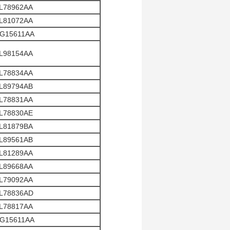
L78962AA
L81072AA
G15611AA
L98154AA
L78834AA
L89794AB
L78831AA
L78830AE
L81879BA
L89561AB
L81289AA
L89668AA
L79092AA
L78836AD
L78817AA
G15611AA