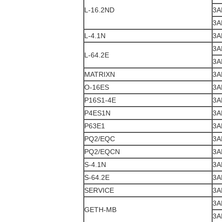
L-16.2ND
3A
3A
L-4.1N
3A
3A
L-64.2E
3A
MATRIXN
3A
O-16ES
3A
P16S1-4E
3A
P4ES1N
3A
P63E1
3A
PQ2/EQC
3A
PQ2/EQCN
3A
S-4.1N
3A
S-64.2E
3A
SERVICE
3A
3A
GETH-MB
3A