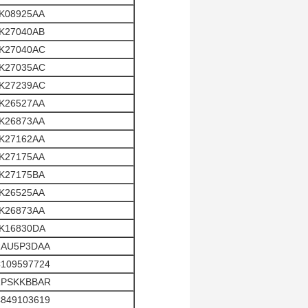
K08925AA
K27040AB
K27040AC
K27035AC
K27239AC
K26527AA
K26873AA
K27162AA
K27175AA
K27175BA
K26525AA
K26873AA
K16830DA
AU5P3DAA
109597724
PSKKBBAR
849103619