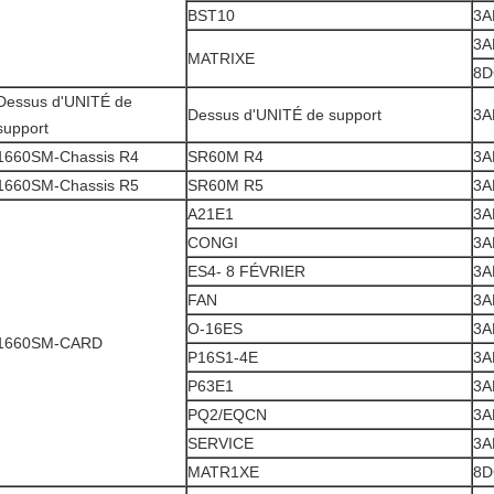
BST10
3A
3A
MATRIXE
8D
Dessus d'UNITÉ de
Dessus d'UNITÉ de support
3A
support
1660SM-Chassis R4
SR60M R4
3A
1660SM-Chassis R5
SR60M R5
3A
A21E1
3A
CONGI
3A
ES4- 8 FÉVRIER
3A
FAN
3A
O-16ES
3A
1660SM-CARD
P16S1-4E
3A
P63E1
3A
PQ2/EQCN
3A
SERVICE
3A
MATR1XE
8D