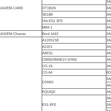
3A
1642EM-CARD
OT1B1N
3A
SE1B8
3A
ISA-ES1 3FE
3A
MB4-1
3A
1642EM-Chassis
Bord 1642
3A
A120S1SE
3A
A21E1
3A
A4ES1
3A
CN0820MAE1V (FAN)
3A
CO-16
3A
CO-64
8D
3A
CONGI
3A
EQUIQC
3A
3A
ES1-8FE
3A