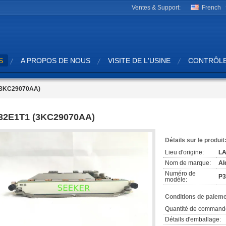
Ventes & Support:
French
S
A PROPOS DE NOUS
VISITE DE L'USINE
CONTRÔLE
(3KC29070AA)
32E1T1 (3KC29070AA)
Détails sur le produit
Lieu d'origine:
LA
Nom de marque:
Al
Numéro de
P3
modèle:
Conditions de paieme
Quantité de command
Détails d'emballage: