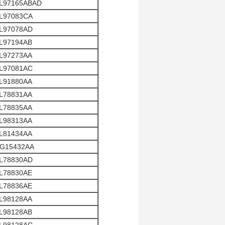
L97165ABAD
L97083CA
L97078AD
L97194AB
L97273AA
L97081AC
L91880AA
L78831AA
L78835AA
L98313AA
L81434AA
G15432AA
L78830AD
L78830AE
L78836AE
L98128AA
L98128AB