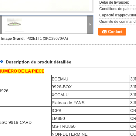
Délai de livraison:
Conditions de paieme
Capacité d'approvisi
Quantité de command
Contact
Image Grand :
P32E1T1 (3KC29070AA)
Description de produit détaillée
NUMÉRO DE LA PIÈCE
ECEM-U
3J
9926-BOX
3J
9926
XCCM-U
3J
Plateau de FANS
3J
ICPB
CR
LM850
CR
BSC 9916-CARD
MS-TRU850
CR
NON-DÉTERMINÉ
CC