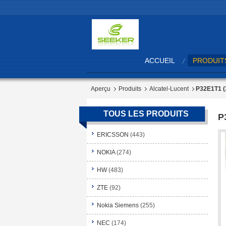
ACCUEIL
PRODUIT
Aperçu
Produits
Alcatel-Lucent
P32E1T1 
TOUS LES PRODUITS
P
ERICSSON
(443)
NOKIA
(274)
HW
(483)
ZTE
(92)
Nokia Siemens
(255)
NEC
(174)