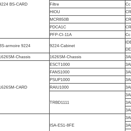
9224 BS-CARD
Filtre
Cc
HIOU
CR
MCR850B
CR
PDCA1C
CR
PFP-CI-11A
Cc
ID
BS-armoire 9224
9224-Cabinet
DE
1626SM-Chassis
1626SM-Chassis
3A
ESCT1000
3A
FANS1000
3A
PSUP1000
3A
1626SM-CARD
RAIU1000
3A
3A
TRBD1111
3A
3A
3A
ISA-ES1-8FE
3A