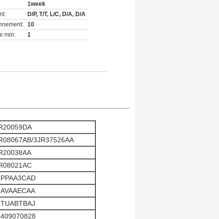
1week
nt:
D/P, T/T, L/C, D/A, D/A
onnement:
10
e min:
1
R20059DA
R08067AB/3JR37526AA
R20038AA
R08021AC
PPAA3CAD
AVAAECAA
TUABTBAJ
409070828