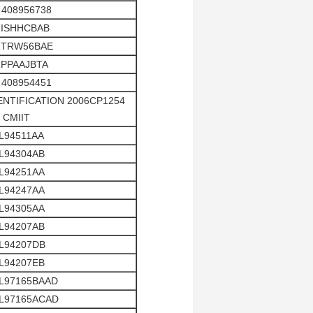
 408956738
ISHHCBAB
TRW56BAE
PPAAJBTA
 408954451
ENTIFICATION 2006CP1254
 CMIIT
L94511AA
L94304AB
L94251AA
L94247AA
L94305AA
L94207AB
L94207DB
L94207EB
L97165BAAD
L97165ACAD