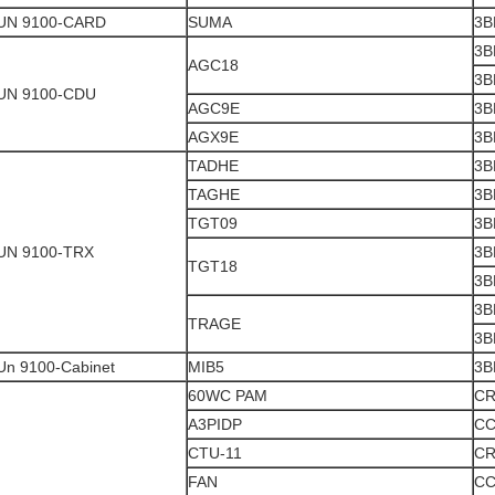
UN 9100-CARD
SUMA
3B
3B
AGC18
3B
UN 9100-CDU
AGC9E
3B
AGX9E
3B
TADHE
3B
TAGHE
3B
TGT09
3B
UN 9100-TRX
3B
TGT18
3B
3B
TRAGE
3B
Un 9100-Cabinet
MIB5
3B
60WC PAM
CR
A3PIDP
CC
CTU-11
CR
FAN
CC