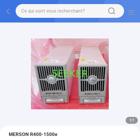
1
/
1
MERSON R400-1500e