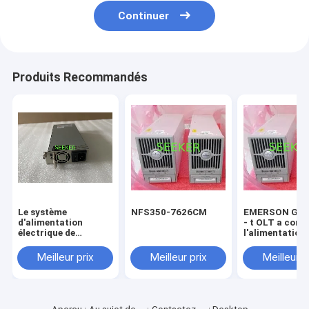
Continuer
Produits Recommandés
Le système
NFS350-7626CM
EMERSON GIE
d'alimentation
- t OLT a cons
électrique de
l'alimentation
commutation GPF-
d'énergie
U150S12-FV/FII
Meilleur prix
Meilleur prix
Meilleur p
12V12.5A