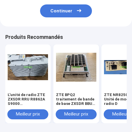
Continuer
Produits Recommandés
L'unité de radio ZTE
ZTE BPQ2
ZTE NR8250 
ZXSDR RRU R8862A
traitement de bande
Unité de mode
S9000
de base ZXSDR BBU
radio D
UL:880MHz~915MHzDL:925MHz~960MHZ
B8200
Meilleur prix
Meilleur prix
Meilleur p