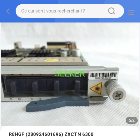
2
/
2
R8HGF (280924601696) ZXCTN 6300