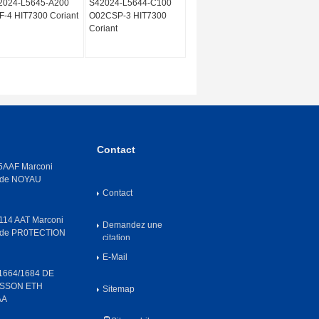
2024-L5645-A200
S42024-L5644-C100
-4 HIT7300 Coriant
O02CSP-3 HIT7300
Coriant
Contact
AAF Marconi
 de NOYAU
Contact
14 AAT Marconi
Demandez une
 de PR0TECTION
citation
E-Mail
664/1684 DE
SSON ETH
Sitemap
AA