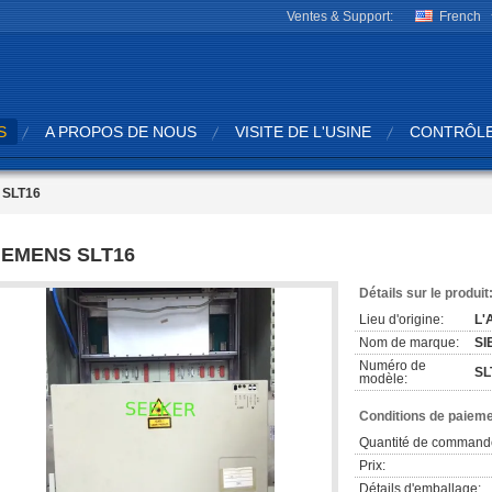
Ventes & Support:
French
S
A PROPOS DE NOUS
VISITE DE L'USINE
CONTRÔLE
 SLT16
IEMENS SLT16
Détails sur le produit
Lieu d'origine:
L'
Nom de marque:
SI
Numéro de
SL
modèle:
Conditions de paieme
Quantité de command
Prix:
Détails d'emballage: