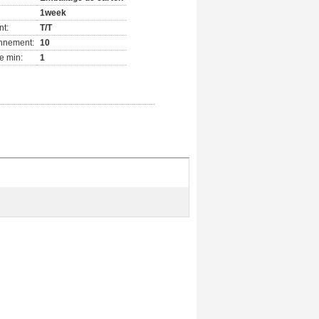
1week
nt:
T/T
onnement:
10
e min:
1