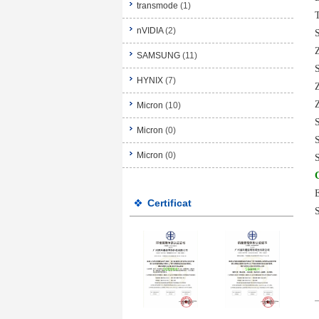
transmode
(1)
nVIDIA
(2)
SAMSUNG
(11)
HYNIX
(7)
Micron
(10)
Micron
(0)
Micron
(0)
Certificat