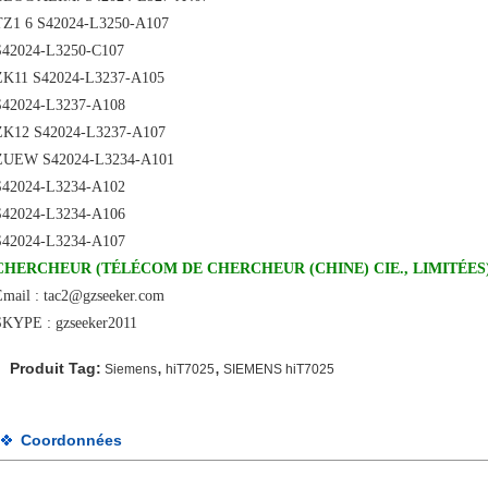
TZ1 6 S42024-L3250-A107
S42024-L3250-C107
ZK11 S42024-L3237-A105
S42024-L3237-A108
ZK12 S42024-L3237-A107
ZUEW S42024-L3234-A101
S42024-L3234-A102
S42024-L3234-A106
S42024-L3234-A107
CHERCHEUR (TÉLÉCOM DE CHERCHEUR (CHINE) CIE., LIMITÉES
Email : tac2@gzseeker.com
SKYPE : gzseeker2011
,
,
Produit Tag:
Siemens
hiT7025
SIEMENS hiT7025
Coordonnées