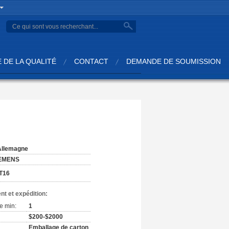
 DE LA QUALITÉ
CONTACT
DEMANDE DE SOUMISSION
:
Allemagne
EMENS
T16
nt et expédition:
e min:
1
$200-$2000
Emballage de carton