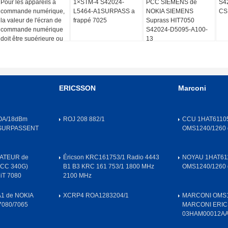
Pour les appareils à
1×STM-4 S42024-
PCC SIEMENS de
S4
commande numérique,
L5464-A1SURPASS a
NOKIA SIEMENS
CSF
la valeur de l'écran de
frappé 7025
Suprass HIT7050
commande numérique
S42024-D5095-A100-
doit être supérieure ou
13
égale à:
ERICSSON
Marconi
OA/18dBm
ROJ 208 882/1
CCU 1HAT61105
 SURPASSENT
OMS1240/1260
ATEUR de
Éricson KRC161753/1 Radio 4443
NOYAU 1HAT611
OCC 340G)
B1 B3 KRC 161 753/1 1800 MHz
OMS1240/1260
iT 7080
2100 MHz
A1 de NOKIA
XCRP4 ROA1283204/1
MARCONI OMS1
7080/7065
MARCONI ERIC
03HAM00012A