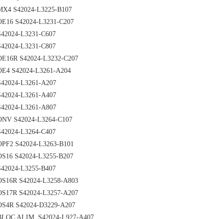
MX4 S42024-L3225-B107
OE16 S42024-L3231-C207
S42024-L3231-C607
S42024-L3231-C807
OE16R S42024-L3232-C207
OE4 S42024-L3261-A204
S42024-L3261-A207
S42024-L3261-A407
S42024-L3261-A807
ONV S42024-L3264-C107
S42024-L3264-C407
OPF2 S42024-L3263-B101
OS16 S42024-L3255-B207
S42024-L3255-B407
OS16R S42024-L3258-A803
OS17R S42024-L3257-A207
OS4R S42024-D3229-A207
BLOC ALIM. S42024-L927-A407