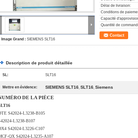
Délai de livraison:
Conditions de paieme
Capacité d'approvisi
Quantité de command
Contact
Image Grand :
SIEMENS SLT16
Description de produit détaillée
SL:
SLT16
SIEMENS SLT16
SLT16
Siemens
Mettre en évidence:
,
,
NUMÉRO DE LA PIÈCE
SLT16
DTE S42024-L3238-B105
S42024-L3238-B107
DX4 S42024-L3226-C107
MCF-QX S42024-L3235-A107