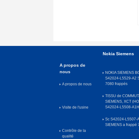
Nokia Siemens
A propos de
nous
NOKIA SIEMENS B
S42024-L5529-A2
7080 frappés
A propos de nous
TISSU de COMMUT
SIEMENS, XCT (H
S42024-L5508-A1H
Visite de l'usine
Sc S42024-L5507-
SIEMENS a frappé 
Contrôle de la
qualité