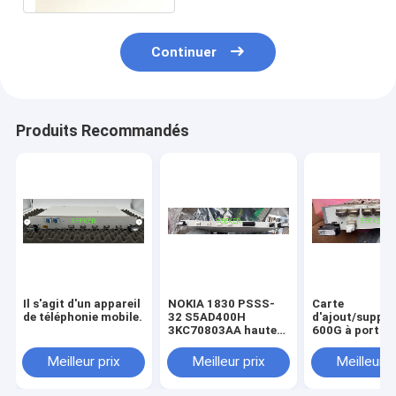
Continuer
Produits Recommandés
Il s'agit d'un appareil
NOKIA 1830 PSSS-
Carte
de téléphonie mobile.
32 S5AD400H
d'ajout/suppre
3KC70803AA haute
600G à port u
capacité, répondeur
NOKIA 1830 P
S6AD600H
Meilleur prix
Meilleur prix
Meilleur p
3KC71192AA