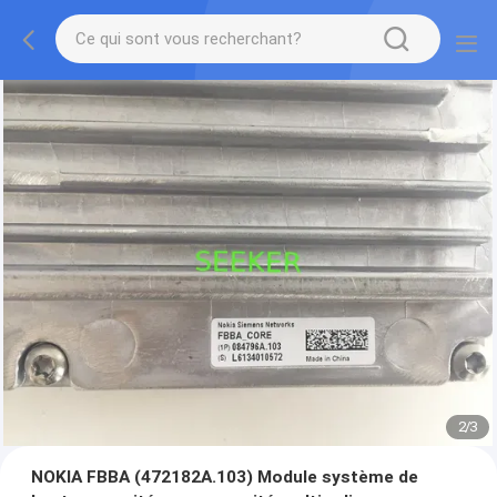
2
/
3
NOKIA FBBA (472182A.103) Module système de