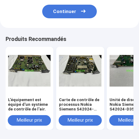
Continuer
Produits Recommandés
L'équipement est
Carte de contrôle de
Unité de disqu
équipé d'un système
processus Nokia
Nokia Siemens
de contrôle de l'air.
Siemens S42024-
S42024-D3542
D3511-C102 OI155
(LAD/HD-UNIT
le SMA4
Meilleur prix
Meilleur prix
Meilleur p