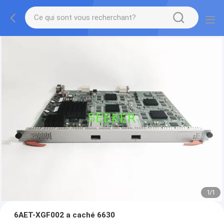
1
/
1
6AET-XGF002 a caché 6630