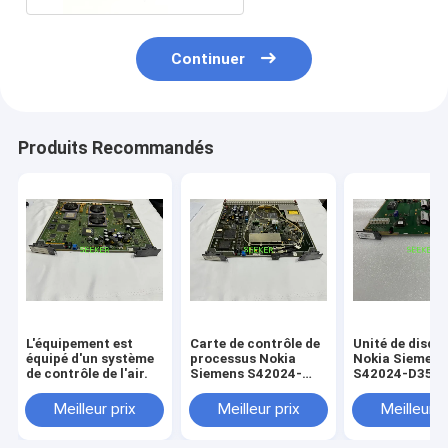
Continuer
Produits Recommandés
L'équipement est
Carte de contrôle de
Unité de disqu
équipé d'un système
processus Nokia
Nokia Siemens
de contrôle de l'air.
Siemens S42024-
S42024-D3542
D3511-C102 OI155
(LAD/HD-UNIT
le SMA4
Meilleur prix
Meilleur prix
Meilleur p