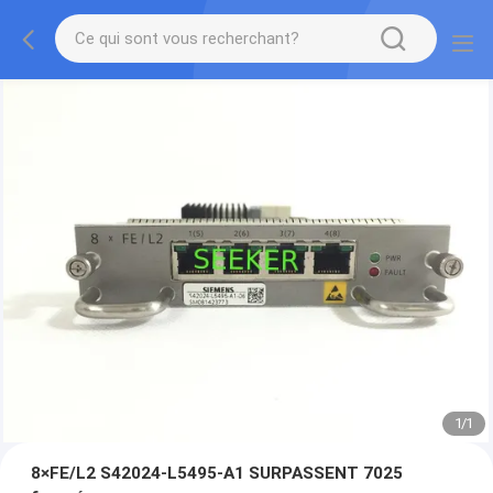
1
/
1
8×FE/L2 S42024-L5495-A1 SURPASSENT 7025