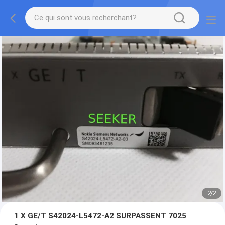
2
/
2
1 X GE/T S42024-L5472-A2 SURPASSENT 7025