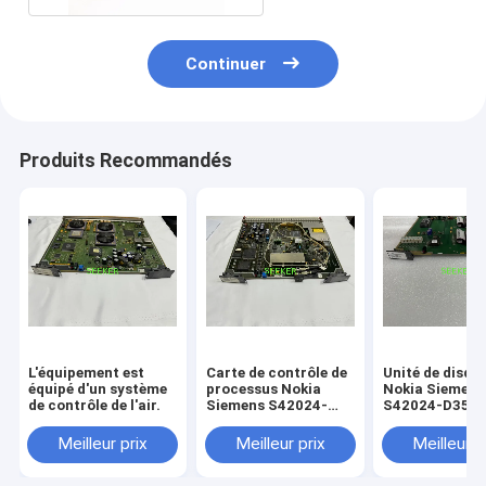
Continuer
Produits Recommandés
L'équipement est
Carte de contrôle de
Unité de disqu
équipé d'un système
processus Nokia
Nokia Siemens
de contrôle de l'air.
Siemens S42024-
S42024-D3542
D3511-C102 OI155
(LAD/HD-UNIT
le SMA4
Meilleur prix
Meilleur prix
Meilleur p