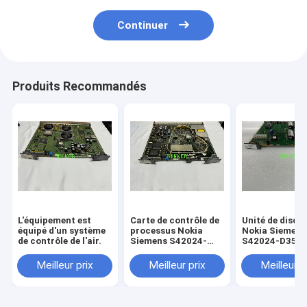
Continuer
Produits Recommandés
L'équipement est
Carte de contrôle de
Unité de disqu
équipé d'un système
processus Nokia
Nokia Siemens
de contrôle de l'air.
Siemens S42024-
S42024-D3542
D3511-C102 OI155
(LAD/HD-UNIT
le SMA4
Meilleur prix
Meilleur prix
Meilleur p