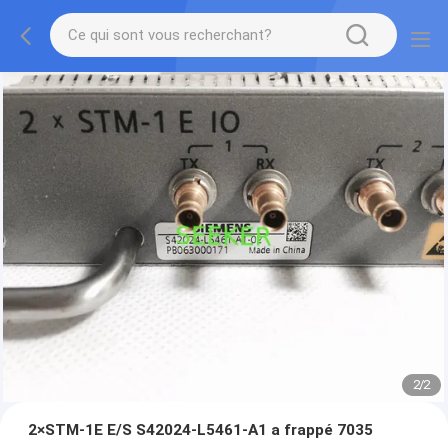
2
/
2
2×STM-1E E/S S42024-L5461-A1 a frappé 7035