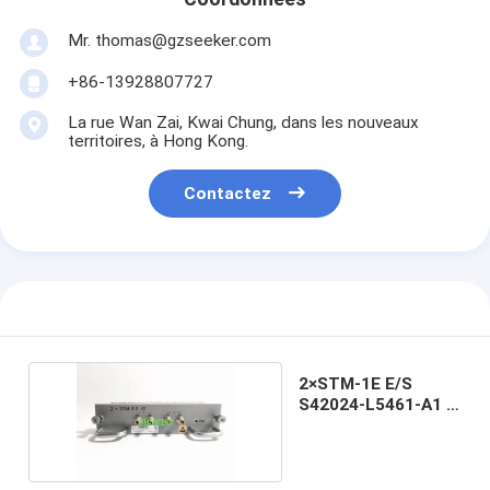
Mr. thomas@gzseeker.com
+86-13928807727
La rue Wan Zai, Kwai Chung, dans les nouveaux
territoires, à Hong Kong.
Contactez
2×STM-1E E/S
S42024-L5461-A1 a
frappé 7035