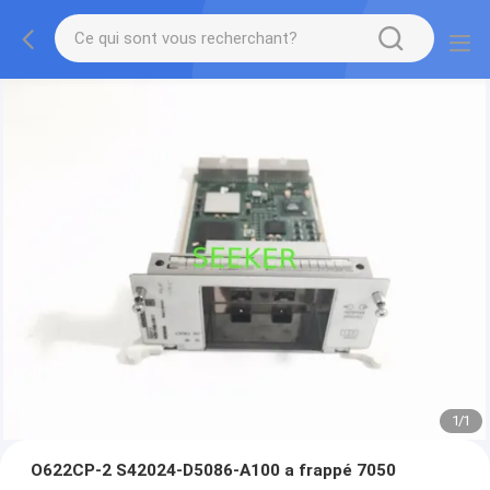
1
/
1
O622CP-2 S42024-D5086-A100 a frappé 7050