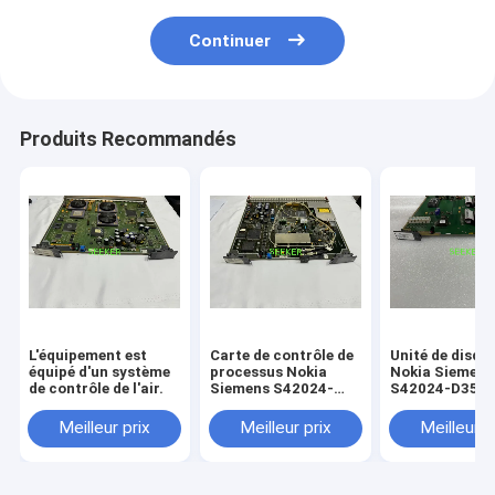
Continuer
Produits Recommandés
L'équipement est
Carte de contrôle de
Unité de disqu
équipé d'un système
processus Nokia
Nokia Siemens
de contrôle de l'air.
Siemens S42024-
S42024-D3542
D3511-C102 OI155
(LAD/HD-UNIT
le SMA4
Meilleur prix
Meilleur prix
Meilleur p