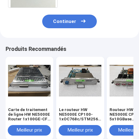
Continuer
Produits Recommandés
Carte de traitement
Le routeur HW
Routeur HW
de ligne HW NE5000E
NE5000E CP100-
NE5000E CP10
Router 1x100GE-CFP
1xOC768c/STM256c
5x10GBase
03053778
POS-LC 03030MCN
LAN/WAN-XFP
CR5D00E1NC60
CR5D00P1MZ60
03030MCX
Meilleur prix
Meilleur prix
Meilleur p
CR5D00L5XX6
CARTE