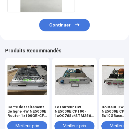
Continuer
Produits Recommandés
Carte de traitement
Le routeur HW
Routeur HW
de ligne HW NE5000E
NE5000E CP100-
NE5000E CP10
Router 1x100GE-CFP
1xOC768c/STM256c
5x10GBase
03053778
POS-LC 03030MCN
LAN/WAN-XFP
CR5D00E1NC60
CR5D00P1MZ60
03030MCX
Meilleur prix
Meilleur prix
Meilleur p
CR5D00L5XX6