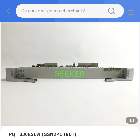
1
/
1
PQ1 030ESLW (SSN2PQ1B01)