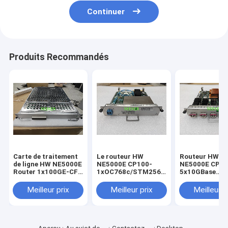
Continuer
Produits Recommandés
Carte de traitement
Le routeur HW
Routeur HW
de ligne HW NE5000E
NE5000E CP100-
NE5000E CP10
Router 1x100GE-CFP
1xOC768c/STM256c
5x10GBase
03053778
POS-LC 03030MCN
LAN/WAN-XFP
CR5D00E1NC60
CR5D00P1MZ60
03030MCX
Meilleur prix
Meilleur prix
Meilleur p
CR5D00L5XX6
CARTE