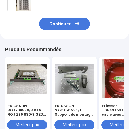
Continuer
Produits Recommandés
ERICSSON
ERICSSON
Éricsson
ROJ208880/3 R1A
SXK1091931/1
TSR491641/5
ROJ 280 880/3 GED-
Support de montage
câble avec
450GB AX 810
GPS
connecteur/ca
signal
Meilleur prix
Meilleur prix
Meilleur p