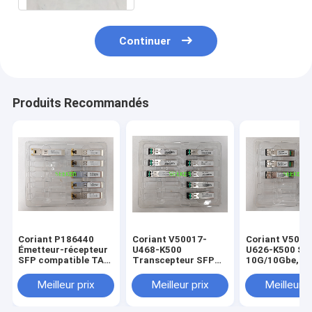
Continuer
Produits Recommandés
Coriant P186440
Coriant V50017-
Coriant V5001
Émetteur-récepteur
U468-K500
U626-K500 SF
SFP compatible TAA
Transcepteur SFP
10G/10Gbe, 8
10/100/1000Base-TX
compatible TAA
SMF
(cuivre, 100m, RJ-
1000Base-ZX (SMF,
Meilleur prix
Meilleur prix
Meilleur p
45)
1550nm, 80km, LC,
DOM)