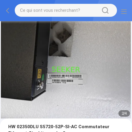
2
/
4
HW 02350DLU S5720-52P-SI-AC Commutateur