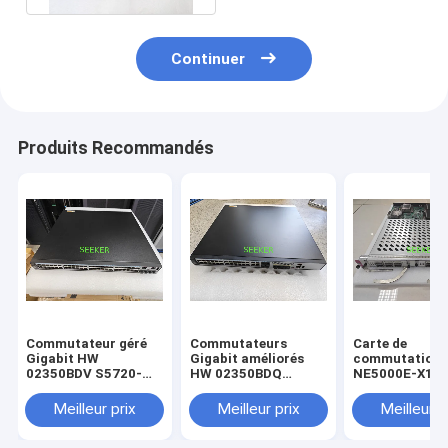
Continuer
Produits Recommandés
Commutateur géré
Commutateurs
Carte de
Gigabit HW
Gigabit améliorés
commutation
02350BDV S5720-
HW 02350BDQ
NE5000E-X16
56PC-EI-AC
S5720-36PC-EI-AC
03030MVD
CR5DSFUFA06
Meilleur prix
Meilleur prix
Meilleur p
100G