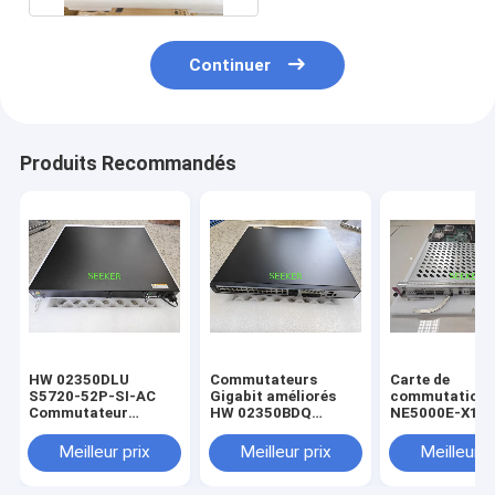
Continuer
Produits Recommandés
HW 02350DLU
Commutateurs
Carte de
S5720-52P-SI-AC
Gigabit améliorés
commutation
Commutateur
HW 02350BDQ
NE5000E-X16
Ethernet Gigabit
S5720-36PC-EI-AC
03030MVD
couche 3
CR5DSFUFA06
Meilleur prix
Meilleur prix
Meilleur p
100G