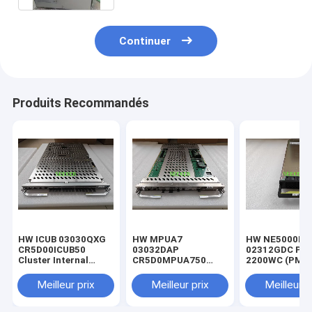
Continuer
Produits Recommandés
HW ICUB 03030QXG
HW MPUA7
HW NE5000E
CR5D00ICUB50
03032DAP
02312GDC PD
Cluster Internal
CR5D0MPUA750
2200WC (PM2
Communication Unit
NE5000E CCC-A
DC Power Supp
B
Cluster Central Main
Meilleur prix
Meilleur prix
Meilleur p
Processing Unit A7