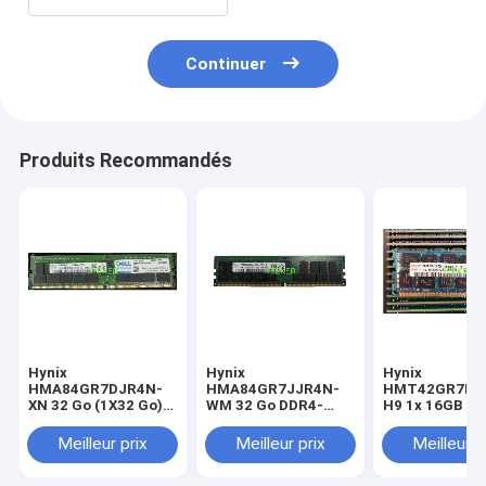
Continuer
Produits Recommandés
Hynix
Hynix
Hynix
HMA84GR7DJR4N-
HMA84GR7JJR4N-
HMT42GR7MF
XN 32 Go (1X32 Go)
WM 32 Go DDR4-
H9 1x 16GB D
2RX4 PC4-3200AA
2933 2Rx4 ECC REG
1333 RDIMM P
Mémoire du serveur
DIMM
10600R Modul
Meilleur prix
Meilleur prix
Meilleur p
double rang x4