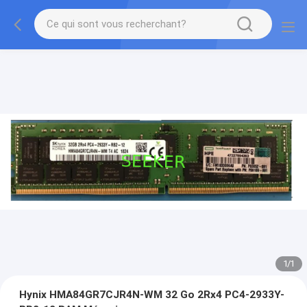
1
/
1
Hynix HMA84GR7CJR4N-WM 32 Go 2Rx4 PC4-2933Y-