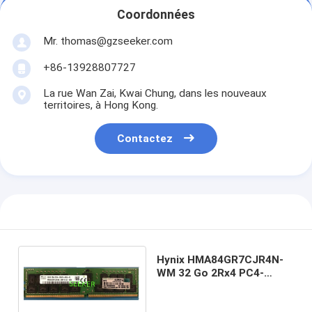
Coordonnées
Mr. thomas@gzseeker.com
+86-13928807727
La rue Wan Zai, Kwai Chung, dans les nouveaux
territoires, à Hong Kong.
Contactez
Hynix HMA84GR7CJR4N-
WM 32 Go 2Rx4 PC4-
2933Y-RB2-12 RAM
Mémoire serveur