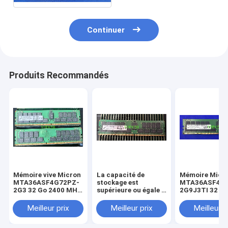
Continuer
Produits Recommandés
Mémoire vive Micron
La capacité de
Mémoire Micr
MTA36ASF4G72PZ-
stockage est
MTA36ASF4G
2G3 32 Go 2400 MHz
supérieure ou égale à
2G9J3TI 32 G
DDR4 RDIMM
la capacité de
DDR4-2933 M
stockage de
Meilleur prix
Meilleur prix
Meilleur p
l'appareil