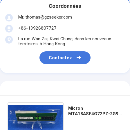
Coordonnées
Mr. thomas@gzseeker.com
+86-13928807727
La rue Wan Zai, Kwai Chung, dans les nouveaux
territoires, à Hong Kong.
Contactez
Micron
MTA18ASF4G72PZ-2G9
32 Go (1x32 Go) 1RX4
PC4-2933Y Mémoire