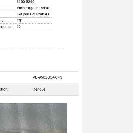
$100-$200
Emballage standard
5-8 jours ouvrables
nt:
T/T
onnement:
10
PD-9501GOAC-IN
tion:
Rénové