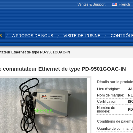
Ventes & Support:
French
S
A PROPOS DE NOUS
VISITE DE L'USINE
CONTRÔLE
ateur Ethernet de type PD-9501GOAC-IN
e commutateur Ethernet de type PD-9501GOAC-IN
Détails sur le produit
Lieu d'origine:
JA
Nom de marque:
N
Certification:
IS
Numéro de
PD
modèle:
Conditions de paieme
Quantité de command