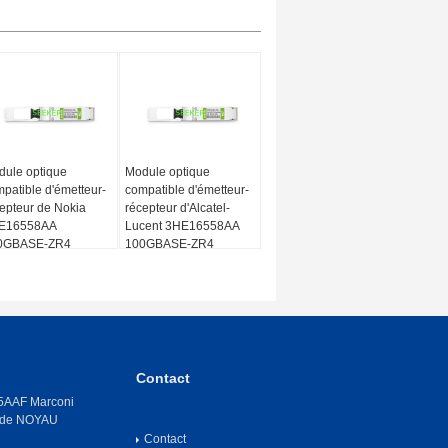
ule optique
Module optique
patible d'émetteur-
compatible d'émetteur-
epteur de Nokia
récepteur d'Alcatel-
E16558AA
Lucent 3HE16558AA
0GBASE-ZR4
100GBASE-ZR4
FP28 1550nm 80km
QSFP28 1550nm 80km
M Duplex LC SMF
DOM Duplex LC SMF
Contact
AAF Marconi
 de NOYAU
Contact