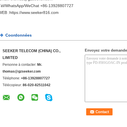
Tél/WhatsApp/WeChat +86-13928807727
WEB :
https://www.
seeker816.com
Coordonnées
Envoyez votre demande
SEEKER TELECOM (CHINA) CO.,
LIMITED
Personne à contacter:
Mr.
thomas@gzseeker.com
Téléphone:
+86-13928807727
Télécopieur:
86-020-82511042