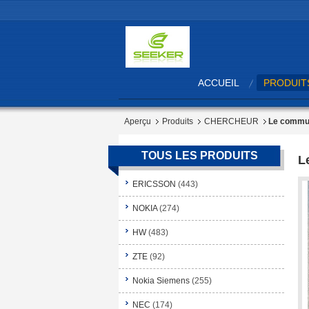
ACCUEIL
PRODUIT
Aperçu
Produits
CHERCHEUR
Le commut
TOUS LES PRODUITS
L
ERICSSON
(443)
NOKIA
(274)
HW
(483)
ZTE
(92)
Nokia Siemens
(255)
NEC
(174)