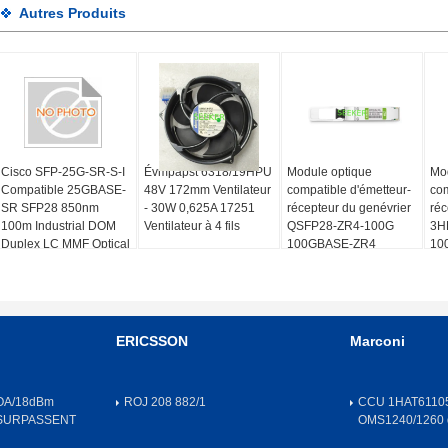
Autres Produits
Cisco SFP-25G-SR-S-I
Évmpapst 6318/19HPU
Module optique
Mod
Compatible 25GBASE-
48V 172mm Ventilateur
compatible d'émetteur-
com
SR SFP28 850nm
- 30W 0,625A 17251
récepteur du genévrier
réc
100m Industrial DOM
Ventilateur à 4 fils
QSFP28-ZR4-100G
3H
Duplex LC MMF Optical
100GBASE-ZR4
10
Transceiver Module
QSFP28 1550nm 80km
QS
DOM Duplex LC SMF
DO
ERICSSON
Marconi
OA/18dBm
ROJ 208 882/1
CCU 1HAT61105
 SURPASSENT
OMS1240/1260