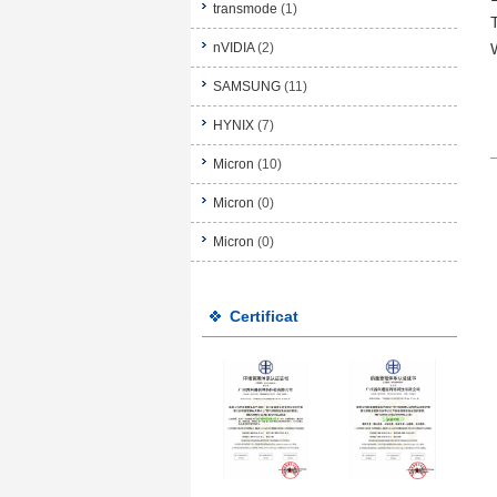
transmode
(1)
nVIDIA
(2)
SAMSUNG
(11)
HYNIX
(7)
Micron
(10)
Micron
(0)
Micron
(0)
Certificat