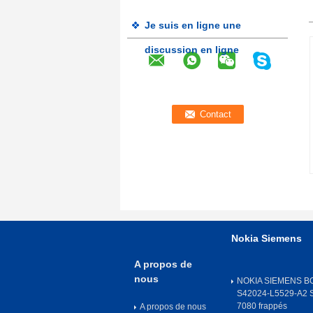
Je suis en ligne une
discussion en ligne
Nokia Siemens
A propos de
nous
NOKIA SIEMENS B
S42024-L5529-A2
7080 frappés
A propos de nous