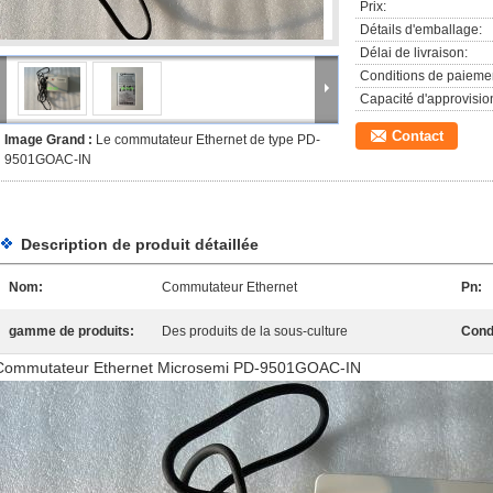
Prix:
Détails d'emballage:
Délai de livraison:
Conditions de paieme
Capacité d'approvisi
Contact
Image Grand :
Le commutateur Ethernet de type PD-
9501GOAC-IN
Description de produit détaillée
Nom:
Commutateur Ethernet
Pn:
gamme de produits:
Des produits de la sous-culture
Condi
Commutateur Ethernet Microsemi PD-9501GOAC-IN