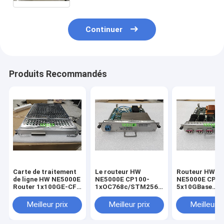
traitement de ligne de carte flexible
((LPUF-240)
Continuer
Produits Recommandés
Carte de traitement
Le routeur HW
Routeur HW
de ligne HW NE5000E
NE5000E CP100-
NE5000E CP10
Router 1x100GE-CFP
1xOC768c/STM256c
5x10GBase
03053778
POS-LC 03030MCN
LAN/WAN-XFP
CR5D00E1NC60
CR5D00P1MZ60
03030MCX
Meilleur prix
Meilleur prix
Meilleur p
CR5D00L5XX6
CARTE