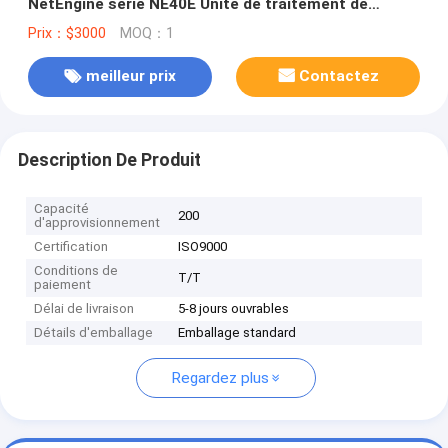
NetEngine série NE40E Unité de traitement de
routeur CR5DLPUFF070 Unité de traitement de ligne
Prix：$3000
MOQ：1
de carte flexible ((LPUF-240)
meilleur prix
Contactez
Description De Produit
Capacité
200
d'approvisionnement
Certification
ISO9000
Conditions de
T/T
paiement
Délai de livraison
5-8 jours ouvrables
Détails d'emballage
Emballage standard
Regardez plus