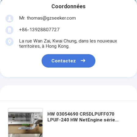
Coordonnées
Mr. thomas@gzseeker.com
+86-13928807727
La rue Wan Zai, Kwai Chung, dans les nouveaux
territoires, à Hong Kong.
Contactez
HW 03054690 CR5DLPUFF070
LPUF-240 HW NetEngine série
NE40E Unité de traitement de
routeur CR5DLPUFF070 Unité de