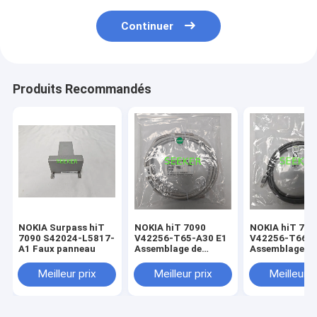
Continuer
Produits Recommandés
NOKIA Surpass hiT
NOKIA hiT 7090
NOKIA hiT 709
7090 S42024-L5817-
V42256-T65-A30 E1
V42256-T66-A
A1 Faux panneau
Assemblage de
Assemblage d
câble, 2 × E1, 75
câble, 2 × E1, 
Ohm, 3m
Ohm, 3m
Meilleur prix
Meilleur prix
Meilleur p