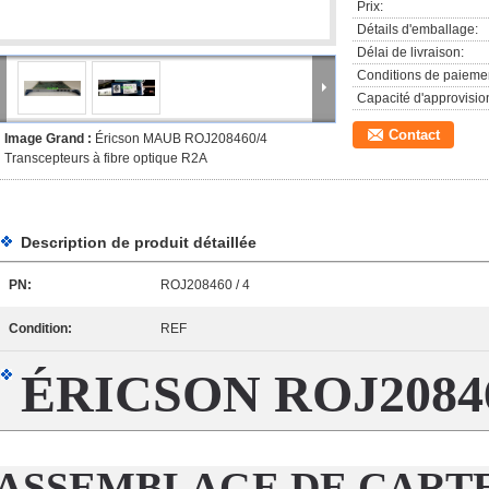
Prix:
Détails d'emballage:
Délai de livraison:
Conditions de paieme
Capacité d'approvisi
Contact
Image Grand :
Éricson MAUB ROJ208460/4
Transcepteurs à fibre optique R2A
Description de produit détaillée
PN:
ROJ208460 / 4
Condition:
REF
ÉRICSON
ROJ2084
ASSEMBLAGE DE CART