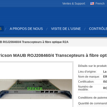
Ventes & Support:
French
S
A PROPOS DE NOUS
VISITE DE L'USINE
CONTRÔLE
 ROJ208460/4 Transcepteurs à fibre optique R2A
ricson MAUB ROJ208460/4 Transcepteurs à fibre op
Détails sur le produit
Lieu d'origine:
La
Nom de marque:
ER
Certification:
IS
Numéro de
RO
modèle:
Conditions de paieme
Quantité de command