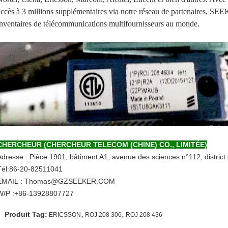
accès à 3 millions supplémentaires via notre réseau de partenaires, SE
inventaires de télécommunications multifournisseurs au monde.
CHERCHEUR (CHERCHEUR TELECOM (CHINE) CO., LIMITÉE)
Adresse : Pièce 1901, bâtiment A1, avenue des sciences n°112, distri
Tél:86-20-82511041
EMAIL : Thomas@GZSEEKER.COM
W/P :+86-13928807727
,
,
Produit Tag:
ERICSSON
ROJ 208 306
ROJ 208 436