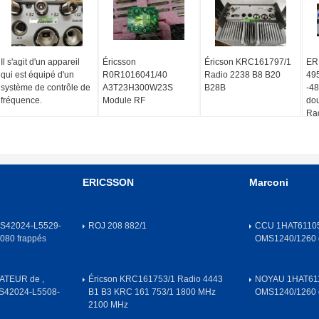
Il s'agit d'un appareil
Éricsson
Éricson KRC161797/1
ER
qui est équipé d'un
R0R1016041/40
Radio 2238 B8 B20
495
système de contrôle de
A3T23H300W23S
B28B
-4
fréquence.
Module RF
do
Ra
RA
26
sy
de
ERICSSON
Marconi
S42024-L5529-
ROJ 208 882/1
CCU 1HAT61105
80 frappés
OMS1240/1260
ATEUR de ,
Éricson KRC161753/1 Radio 4443
NOYAU 1HAT611
S42024-L5508-
B1 B3 KRC 161 753/1 1800 MHz
OMS1240/1260
2100 MHz