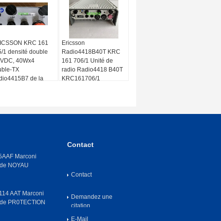
ICSSON KRC 161
Ericsson
/1 densité double
Radio4418B40T KRC
8VDC, 40Wx4
161 706/1 Unité de
uble-TX
radio Radio4418 B40T
dio4415B7 de la
KRC161706/1
DIO 4415 B7
00MHZ pour le
stème KRC161495/1
 2600 mégahertz
Contact
AAF Marconi
 de NOYAU
Contact
14 AAT Marconi
Demandez une
 de PR0TECTION
citation
E-Mail