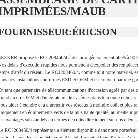
IMPRIMÉES/MAUB
FOURNISSEUR:
ÉRICSON
SEEKER propose le ROJ208460/4 à des prix généralement 60 % à 90 % inf
Nos délais d'exécution rapides nous permettent d'expédier des remplace
temps d'arrêt du réseau. Le ROJ208460/4, comme tout notre matériel, est
dans nos installations conformes ESD et OEM et est couvert par une gar
En tant que partenaire de télécommunications d'occasion agréé par des c
mondiaux, d'OEM et d'intégrateurs de systèmes dans le monde entier
vous aider à étendre et à entretenir vos réseaux à moindre coût et plus
uniquement en équipements verts de la plus haute qualité, au meilleur pr
les avantages substantiels en termes de coûts directement sur nos clients.
Le ROJ208460/4 représente un élément disponible dans notre portefeuil
Nortel, Ciena, Ericsson, Marconi, Alcatel, Lucent et bien d'autres. Avec