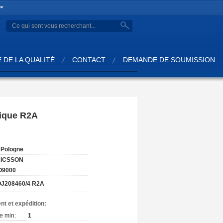
 DE LA QUALITÉ
CONTACT
DEMANDE DE SOUMISSION
tique R2A
:
 Pologne
ICSSON
O9000
J208460/4 R2A
nt et expédition:
e min:
1