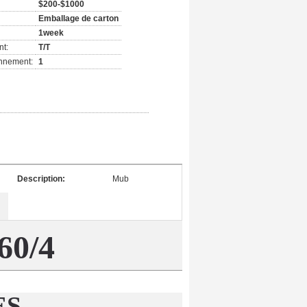
$200-$1000
Emballage de carton
1week
nt:
T/T
onnement:
1
Description:
Mub
60/4
ES