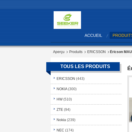
ACCUEIL
PRODUIT
Aperçu
Produits
ERICSSON
Éricson MAUB
TOUS LES PRODUITS
É
ERICSSON
(443)
NOKIA
(300)
HW
(510)
ZTE
(94)
Nokia
(239)
NEC
(174)