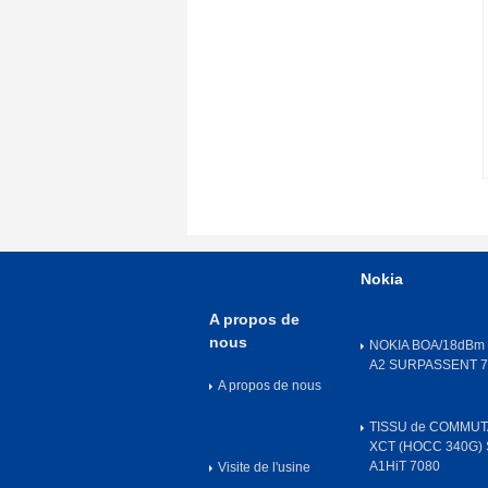
Nokia
A propos de
nous
NOKIA BOA/18dBm 
A2 SURPASSENT 70
A propos de nous
TISSU de COMMUT
XCT (HOCC 340G) 
A1HiT 7080
Visite de l'usine