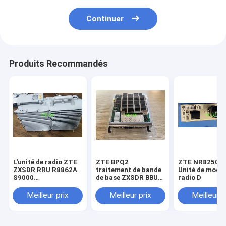
Continuer
Produits Recommandés
L'unité de radio ZTE
ZTE BPQ2
ZTE NR8250 
ZXSDR RRU R8862A
traitement de bande
Unité de mode
S9000
de base ZXSDR BBU
radio D
UL:880MHz~915MHzDL:925MHz~960MHZ
B8200
Meilleur prix
Meilleur prix
Meilleur p