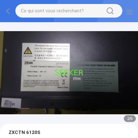
2
/
6
ZXCTN 6120S