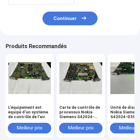
Continuer
Produits Recommandés
L'équipement est
Carte de contrôle de
Unité de disqu
équipé d'un système
processus Nokia
Nokia Siemens
de contrôle de l'air.
Siemens S42024-
S42024-D3542
D3511-C102 OI155
(LAD/HD-UNIT
le SMA4
Meilleur prix
Meilleur prix
Meilleur p