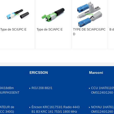
Type de SC/UPC E
Type de SC/APC E
TYPE DE SC/APC/UPC
B 
D
ERICSSON
Marconi
OA/18dBm
ROJ 208 882/1
CCU 1HAT61105
 SURPASSENT
OMS1240/1260
ATEUR de
Éricson KRC161753/1 Radio 4443
NOYAU 1HAT611
OCC 340G)
B1 B3 KRC 161 753/1 1800 MHz
OMS1240/1260