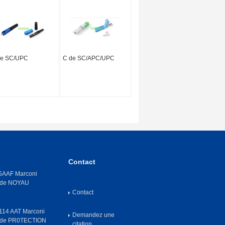
de SC/UPC
C de SC/APC/UPC
Contact
AAF Marconi
 de NOYAU
Contact
14 AAT Marconi
Demandez une
 de PR0TECTION
citation