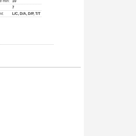
e min:
10
7
nt:
L/C, D/A, D/P, T/T