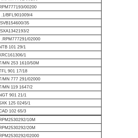
RPM777193/00200
. .1/BFL901009/4
.SVB154600/35
.SXA1342193/2
. .RPM777291/02000
NTB 101 29/1
KRC161306/1
T/MN 253 1610/50M
TFL 901 17/18
T/MN 777 291/02000
T/MN 119 1647/2
NGT 901 21/1
SXK 125 0245/1
CAD 102 65/3
RPM2530292/10M
RPM2530292/20M
RPM2530292/02000