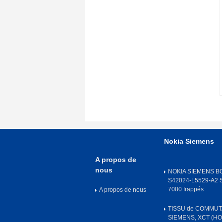
Nokia Siemens
A propos de
nous
NOKIA SIEMENS B
S42024-L5529-A2
7080 frappés
A propos de nous
TISSU de COMMUT
SIEMENS, XCT (H