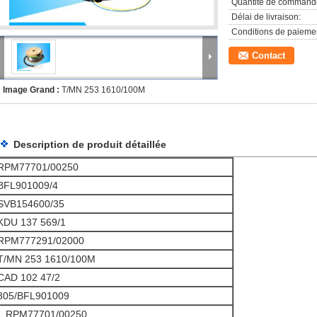
Quantité de command
Délai de livraison:
Conditions de paieme
Contact
Image Grand :
T/MN 253 1610/100M
Description de produit détaillée
RPM77701/00250
BFL901009/4
SVB154600/35
KDU 137 569/1
RPM777291/02000
T/MN 253 1610/100M
CAD 102 47/2
305/BFL901009
. .RPM77701/00250