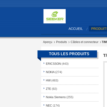
ACCUEIL
PRODUIT
Aperçu
Produits
Câbles et connecteur
T/M
TOUS LES PRODUITS
T
ERICSSON
(443)
NOKIA
(274)
HW
(483)
ZTE
(92)
Nokia Siemens
(255)
NEC
(174)