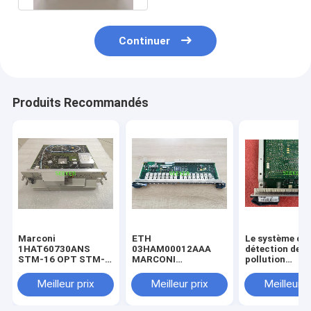
Continuer
Produits Recommandés
Marconi
ETH
Le système de
1HAT60730ANS
03HAM00012AAA
détection de l
STM-16 OPT STM-
MARCONI
pollution
16 L-16.2/3 SC
OMS1664/1684
atmosphérique
être utilisé pou
Meilleur prix
Meilleur prix
Meilleur p
détection de l
pollution