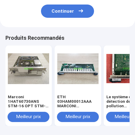
Continuer
Produits Recommandés
Marconi
ETH
Le système de
1HAT60730ANS
03HAM00012AAA
détection de l
STM-16 OPT STM-
MARCONI
pollution
16 L-16.2/3 SC
OMS1664/1684
atmosphérique
être utilisé pou
Meilleur prix
Meilleur prix
Meilleur p
détection de l
pollution
atmosphérique