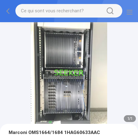
1
/
1
Marconi OMS1664/1684 1HAG60633AAC