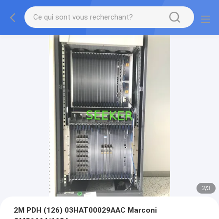
2
/
3
2M PDH (126) 03HAT00029AAC Marconi