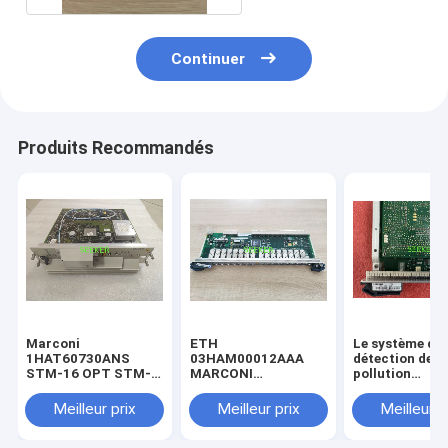
Continuer
Produits Recommandés
Marconi
ETH
Le système de
1HAT60730ANS
03HAM00012AAA
détection de l
STM-16 OPT STM-
MARCONI
pollution
16 L-16.2/3 SC
OMS1664/1684
atmosphérique
être utilisé pou
Meilleur prix
Meilleur prix
Meilleur p
détection de l
pollution