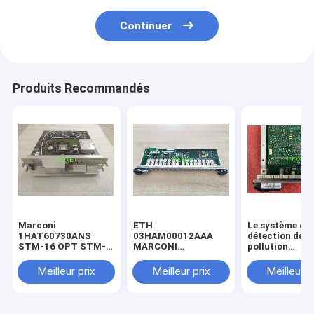
Continuer
Produits Recommandés
Marconi
ETH
Le système de
1HAT60730ANS
03HAM00012AAA
détection de l
STM-16 OPT STM-
MARCONI
pollution
16 L-16.2/3 SC
OMS1664/1684
atmosphérique
être utilisé pou
Meilleur prix
Meilleur prix
Meilleur p
détection de l
pollution
atmosphérique