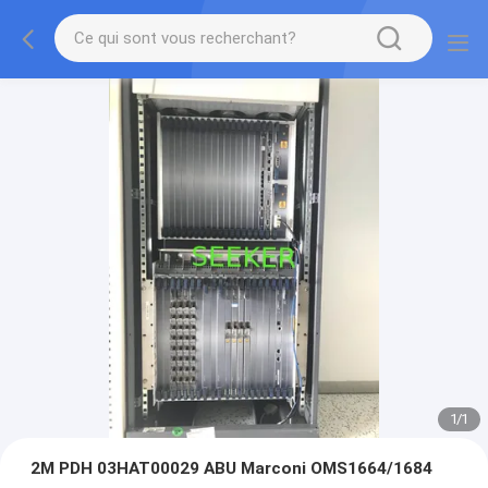
1
/
1
2M PDH 03HAT00029 ABU Marconi OMS1664/1684