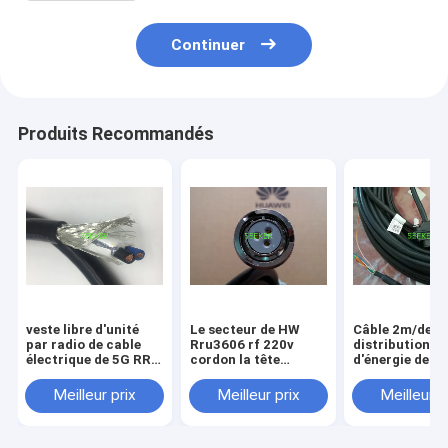
Continuer
Produits Recommandés
veste libre d'unité
Le secteur de HW
Câble 2m/de
par radio de cable
Rru3606 rf 220v
distribution
électrique de 5G RRU
cordon la tête
d'énergie de
de signalisation
d'aviation à C.A. de
connexion d'a
d'halogène à
Rru de trou du câble
de Rru longueu
Meilleur prix
Meilleur prix
Meilleur p
distance de câble
trois
adaptée aux b
du client