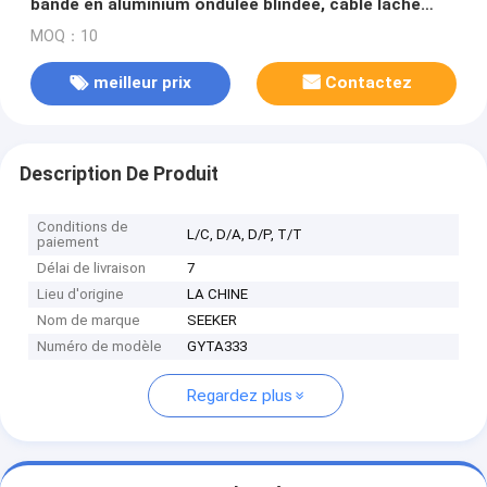
bande en aluminium ondulée blindée, câble lâche
échoué de tube
MOQ：10
meilleur prix
Contactez
Description De Produit
Conditions de
L/C, D/A, D/P, T/T
paiement
Délai de livraison
7
Lieu d'origine
LA CHINE
Nom de marque
SEEKER
Numéro de modèle
GYTA333
Regardez plus