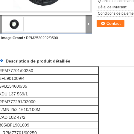
Quantité de command
Délai de livraison:
Conditions de paieme
Contact
Image Grand :
RPM2530292/0500
Description de produit détaillée
RPM77701/00250
BFL901009/4
SVB154600/35
KDU 137 569/1
RPM777291/02000
T/MN 253 1610/100M
CAD 102 47/2
305/BFL901009
. .RPM77701/00250