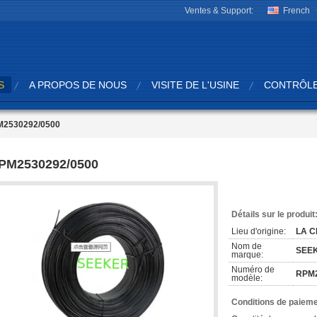
Ventes & Support:
French
S
A PROPOS DE NOUS
VISITE DE L'USINE
CONTRÔLE
2530292/0500
PM2530292/0500
Détails sur le produit
Lieu d'origine:
LA C
Nom de
SEE
marque:
Numéro de
RPM2
modèle:
Conditions de paieme