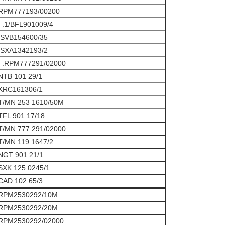
RPM777193/00200
. .1/BFL901009/4
.SVB154600/35
.SXA1342193/2
. .RPM777291/02000
NTB 101 29/1
KRC161306/1
T/MN 253 1610/50M
TFL 901 17/18
T/MN 777 291/02000
T/MN 119 1647/2
NGT 901 21/1
SXK 125 0245/1
CAD 102 65/3
RPM2530292/10M
RPM2530292/20M
RPM2530292/02000