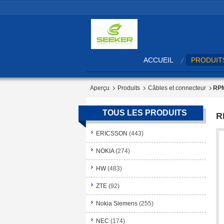
ACCUEIL
PRODUIT
Aperçu
Produits
Câbles et connecteur
RPM
TOUS LES PRODUITS
R
ERICSSON
(443)
NOKIA
(274)
HW
(483)
ZTE
(92)
Nokia Siemens
(255)
NEC
(174)