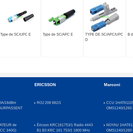
Type de SC/UPC E
Type de SC/APC E
TYPE DE SC/APC/UPC
B 
D
ERICSSON
Marconi
OA/18dBm
ROJ 208 882/1
CCU 1HAT61105
 SURPASSENT
OMS1240/1260
ATEUR de
Éricson KRC161753/1 Radio 4443
NOYAU 1HAT611
OCC 340G)
B1 B3 KRC 161 753/1 1800 MHz
OMS1240/1260