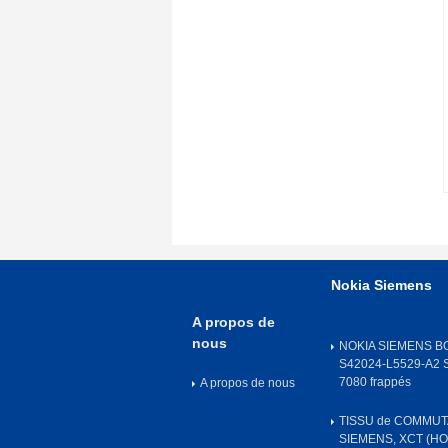
Nokia Siemens
A propos de
nous
NOKIA SIEMENS B
S42024-L5529-A2
7080 frappés
A propos de nous
TISSU de COMMUT
SIEMENS, XCT (H