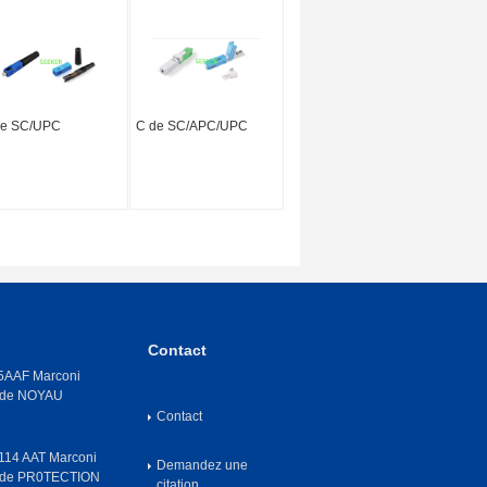
de SC/UPC
C de SC/APC/UPC
Contact
AAF Marconi
 de NOYAU
Contact
14 AAT Marconi
Demandez une
 de PR0TECTION
citation