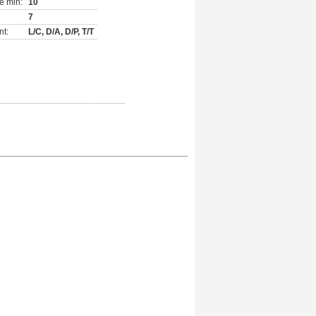
e min:
10
7
nt:
L/C, D/A, D/P, T/T