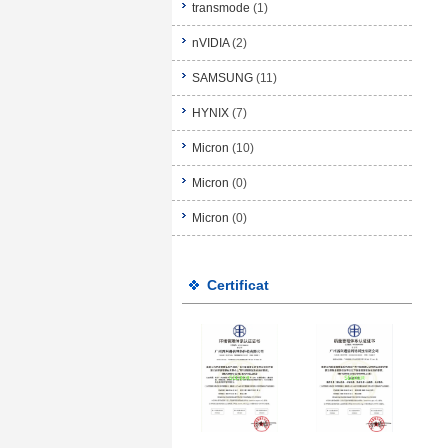
transmode
(1)
nVIDIA
(2)
SAMSUNG
(11)
HYNIX
(7)
Micron
(10)
Micron
(0)
Micron
(0)
Certificat