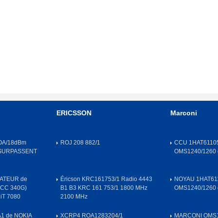
ERICSSON
Marconi
OA/18dBm
ROJ 208 882/1
CCU 1HAT61105
 SURPASSENT
OMS1240/1260
ATEUR de
Éricson KRC161753/1 Radio 4443
NOYAU 1HAT611
OCC 340G)
B1 B3 KRC 161 753/1 1800 MHz
OMS1240/1260
iT 7080
2100 MHz
A1 de NOKIA
XCRP4 ROA1283204/1
MARCONI OMS1