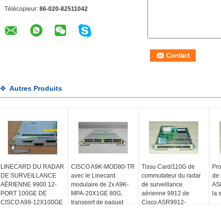
Télécopieur:
86-020-82511042
Autres Produits
LINECARD DU RADAR
CISCO A9K-MOD80-TR
Tissu Card/110G de
Pro
DE SURVEILLANCE
avec le Linecard
commutateur du radar
de 
AÉRIENNE 9900 12-
modulaire de 2x A9K-
de surveillance
AS
PORT 100GE DE
MPA-20X1GE 80G,
aérienne 9912 de
la 
CISCO A99-12X100GE
transport de paquet
Cisco ASR9912-
SFC110