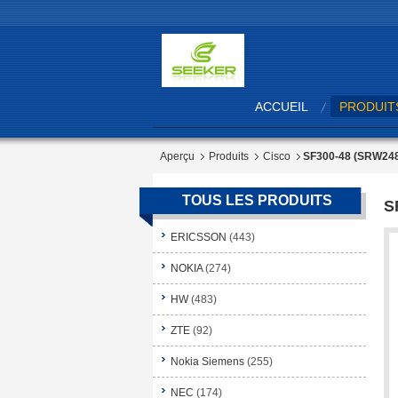
ACCUEIL
PRODUIT
Aperçu
Produits
Cisco
SF300-48 (SRW24
TOUS LES PRODUITS
S
ERICSSON
(443)
NOKIA
(274)
HW
(483)
ZTE
(92)
Nokia Siemens
(255)
NEC
(174)