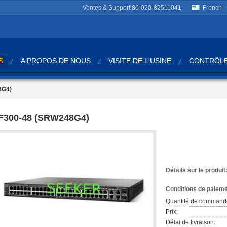
Ventes & Support:
86-020-82511041
French
S
A PROPOS DE NOUS
VISITE DE L'USINE
CONTRÔLE
8G4)
F300-48 (SRW248G4)
Détails sur le produit
Conditions de paieme
Quantité de command
Prix:
Délai de livraison: