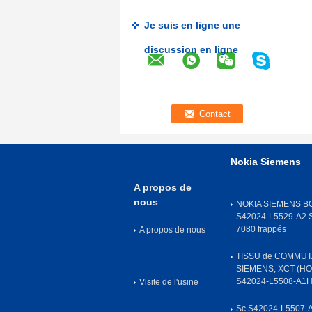
Je suis en ligne une
discussion en ligne
Nokia Siemens
A propos de
nous
NOKIA SIEMENS B
S42024-L5529-A2
7080 frappés
A propos de nous
TISSU de COMMUT
SIEMENS, XCT (H
S42024-L5508-A1H
Visite de l'usine
Sc S42024-L5507-