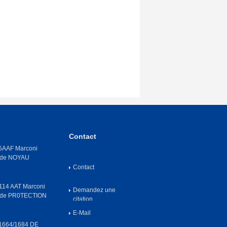
Contact
AAF Marconi
 de NOYAU
Contact
14 AAT Marconi
Demandez une
 de PR0TECTION
citation
E-Mail
664/1684 DE