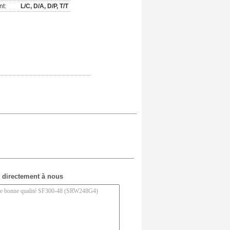
nt:
L/C, D/A, D/P, T/T
 directement à nous