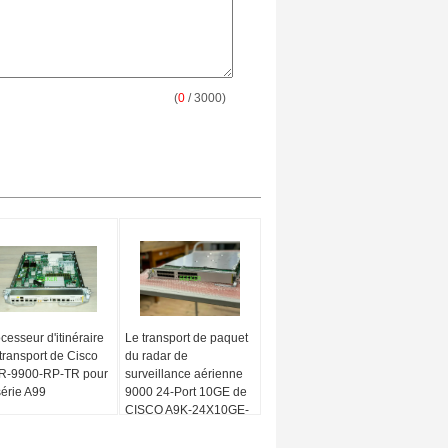
(
0
/ 3000)
cesseur d'itinéraire
Le transport de paquet
transport de Cisco
du radar de
R-9900-RP-TR pour
surveillance aérienne
série A99
9000 24-Port 10GE de
CISCO A9K-24X10GE-
TR a optimisé L