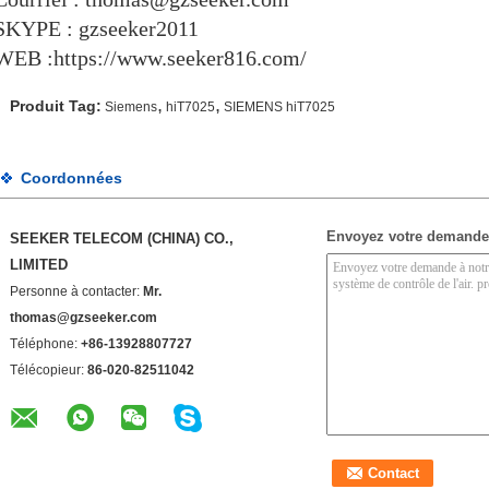
SKYPE : gzseeker2011
WEB :https://www.seeker816.com/
,
,
Produit Tag:
Siemens
hiT7025
SIEMENS hiT7025
Coordonnées
Envoyez votre demande
SEEKER TELECOM (CHINA) CO.,
LIMITED
Personne à contacter:
Mr.
thomas@gzseeker.com
Téléphone:
+86-13928807727
Télécopieur:
86-020-82511042