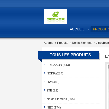
ACCUEIL
PRODUIT
Aperçu
Produits
Nokia Siemens
L'équipem
TOUS LES PRODUITS
L
ERICSSON
(443)
NOKIA
(274)
HW
(483)
ZTE
(92)
Nokia Siemens
(255)
NEC
(174)