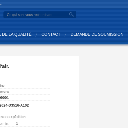
 DE LA QUALITÉ
CONTACT
DEMANDE DE SOUMISSION
air.
:
ine
emens
O9001
2024-D3516-A102
nt et expédition:
e min:
1