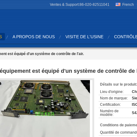
Ventes & Support:
86-020-82511041
French
S
A PROPOS DE NOUS
VISITE DE L'USINE
CONTRÔLE
ent est équipé d'un système de contrôle de l'air.
'équipement est équipé d'un système de contrôle de l'
Détails sur le produit
Lieu d'origine:
Ch
Nom de marque:
Si
Certification:
IS
Numéro de
S4
modèle:
Conditions de paieme
Quantité de command