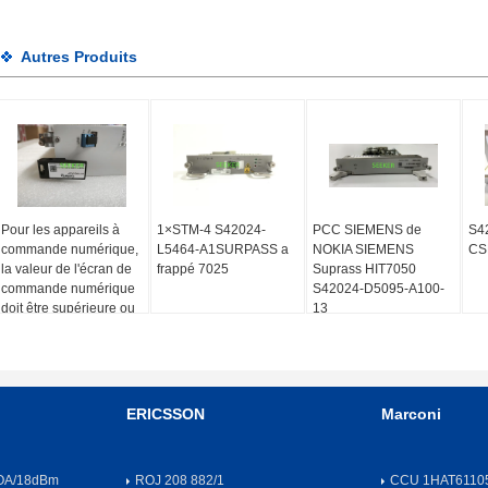
Autres Produits
Pour les appareils à
1×STM-4 S42024-
PCC SIEMENS de
S4
commande numérique,
L5464-A1SURPASS a
NOKIA SIEMENS
CSF
la valeur de l'écran de
frappé 7025
Suprass HIT7050
commande numérique
S42024-D5095-A100-
doit être supérieure ou
13
égale à:
ERICSSON
Marconi
OA/18dBm
ROJ 208 882/1
CCU 1HAT61105