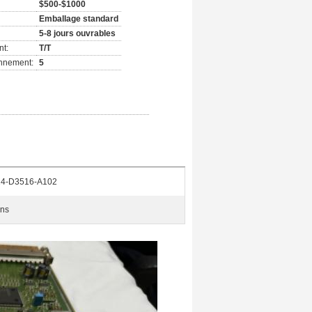
$500-$1000
Emballage standard
5-8 jours ouvrables
nt:
T/T
onnement:
5
4-D3516-A102
ns