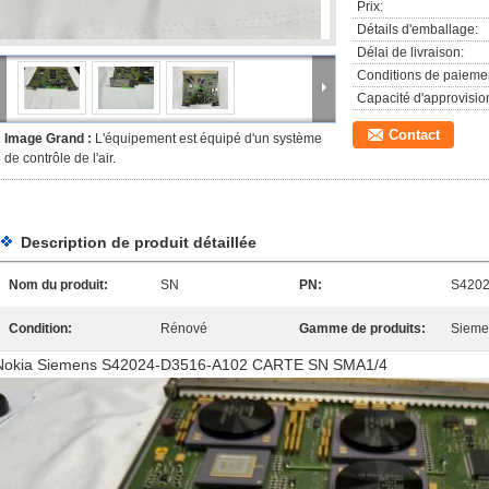
Prix:
Détails d'emballage:
Délai de livraison:
Conditions de paieme
Capacité d'approvisi
Contact
Image Grand :
L'équipement est équipé d'un système
de contrôle de l'air.
Description de produit détaillée
Nom du produit:
SN
PN:
S4202
Condition:
Rénové
Gamme de produits:
Sieme
Nokia Siemens S42024-D3516-A102 CARTE SN SMA1/4